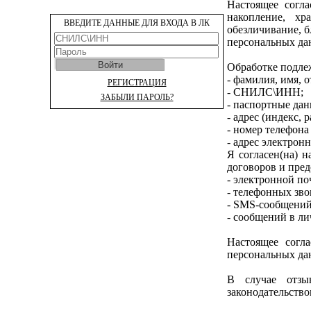
Настоящее согла
накопление, хра
ВВЕДИТЕ ДАННЫЕ ДЛЯ ВХОДА В ЛК
обезличивание, б
персональных да
Обработке подле
- фамилия, имя, о
РЕГИСТРАЦИЯ
- СНИЛС\ИНН;
ЗАБЫЛИ ПАРОЛЬ?
- паспортные дан
- адрес (индекс, 
- номер телефона
- адрес электронн
Я согласен(на) 
договоров и пред
- электронной по
- телефонных зво
- SMS-сообщений
- сообщений в ли
Настоящее согл
персональных да
В случае отзы
законодательств