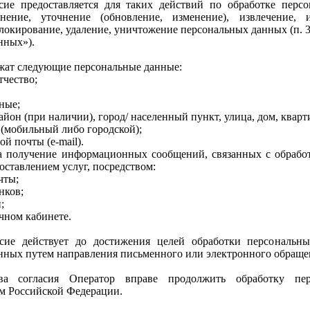
сие предоставляется для таких действий по обработке персо
нение, уточнение (обновление, изменение), извлечение, ис
локирование, удаление, уничтожение персональных данных (п. 3 
нных»).
жат следующие персональные данные:
тчество;
ные;
район (при наличии), город/ населенный пункт, улица, дом, кварт
 (мобильный либо городской);
ой почты (e-mail).
на получение информационных сообщений, связанных с обработ
оставлением услуг, посредством:
чты;
нков;
;
чном кабинете.
асие действует до достижения целей обработки персональн
нных путем направления письменного или электронного обраще
ва согласия Оператор вправе продолжить обработку пер
ом Российской Федерации.