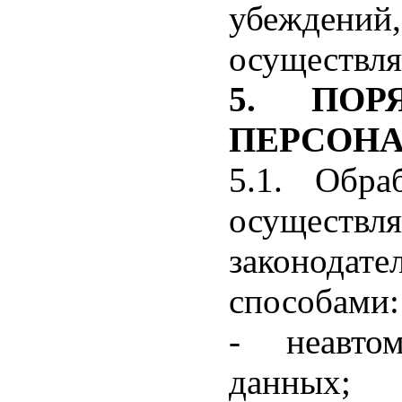
убеждени
осуществля
5. ПОР
ПЕРСОН
5.1. Обра
осуществ
законодат
способами:
- неавтом
данных;