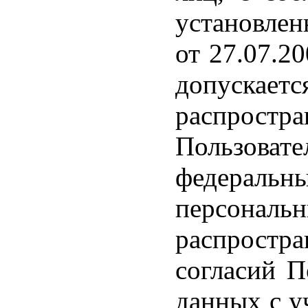
установленн
от 27.07.2
допуска
распростр
Пользова
федераль
персональн
распростр
согласий П
данных с у