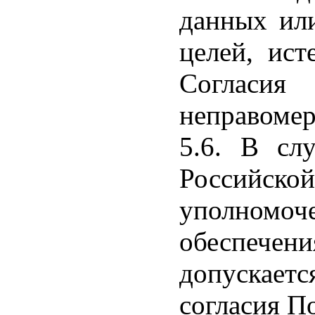
данных или
целей, ист
Согласия
неправомер
5.6. В слу
Российско
уполномо
обеспече
допускает
согласия По