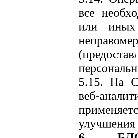
все необх
или иных 
неправо
(предоста
персональн
5.15. На 
веб-анали
применяетс
улучшения 
6. БЛ