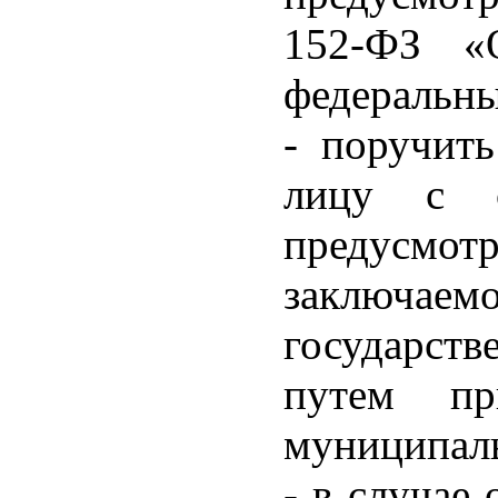
152-ФЗ «
федеральны
- поручит
лицу с с
предусмот
заключаем
государств
путем пр
муниципаль
- в случае