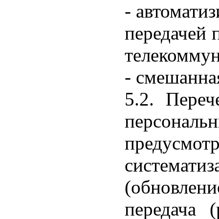
- автомати
передачей 
телекоммун
- смешанна
5.2. Пере
персонал
предусмот
системати
(обновлени
передача (