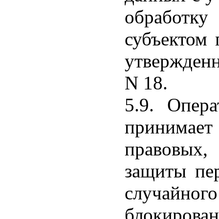
обработк
субъектом 
утвержденн
N 18.
5.9. Опер
принимает
правовых,
защиты пе
случайного
блокиров