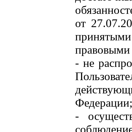
обязанност
от 27.07.
принятым
правовыми 
- не распр
Пользова
действую
Федерации
- осущест
соблюдени