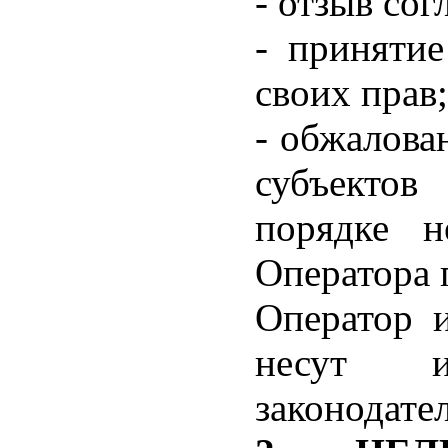
- отзыв со
- приняти
своих прав;
- обжалова
субъекто
порядке н
Оператора 
Оператор 
несут и
законодате