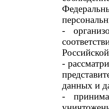
Федеральн
персональн
- организ
соответс
Российской
- рассматр
представит
данных и д
- приним
уничтожен