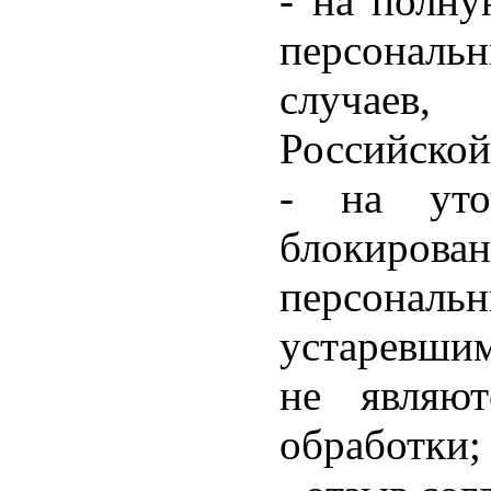
- на полн
персональ
случаев,
Российской
- на уто
блокиров
персона
устаревшим
не являю
обработки;