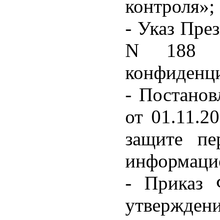
контроля»;
- Указ Пре
N 188 «
конфиденци
- Постанов
от 01.11.2
защите пе
информаци
- Приказ
утверждени