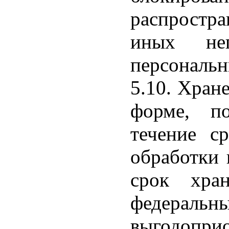
распростр
иных не
персональн
5.10. Хран
форме, по
течение с
обработки 
срок хра
федеральны
выгодоприо