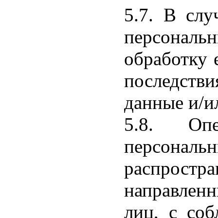
5.7. В слу
персональ
обработку 
последстви
данные и/ил
5.8. Опе
персональн
распростр
направленн
лиц, с соб